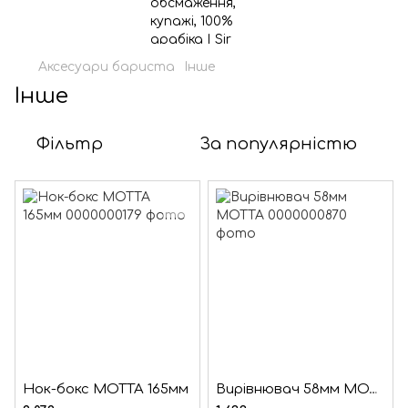
Аксесуари бариста
Інше
Інше
Фільтр
За популярністю
Нок-бокс МОТТА 165мм
Вирівнювач 58мм МОТТА