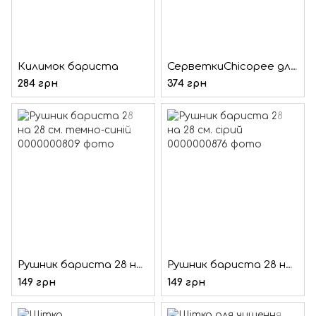
Килимок бариста
СерветкиChicopee для капучинатора ( 10 шт/уп )
284 грн
374 грн
Рушник бариста 28 на 28 см. темно-синій
Рушник бариста 28 на 28 см. сірий
149 грн
149 грн