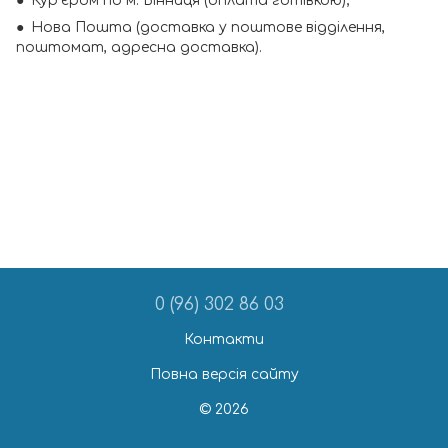
● Кур’єром по м. Вінниця (оплата готівкою);
● Нова Пошта (доставка у поштове відділення,
поштомат, адресна доставка).
0 (96) 302 86 03
Контакти
Повна версія сайту
© 2026