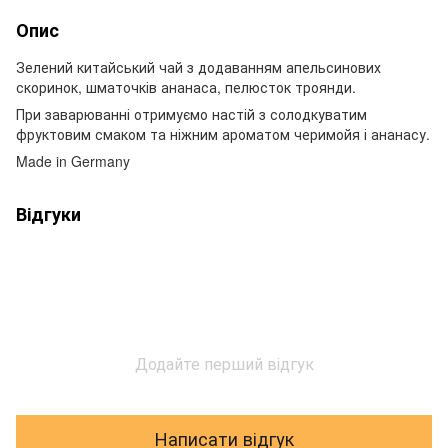
Опис
Зелений китайський чай з додаванням апельсинових
скоринок, шматочків ананаса, пелюсток троянди.
При заварюванні отримуємо настій з солодкуватим
фруктовим смаком та ніжним ароматом черимойя і ананасу.
Made in Germany
Відгуки
Додайте перший відгук
Написати відгук