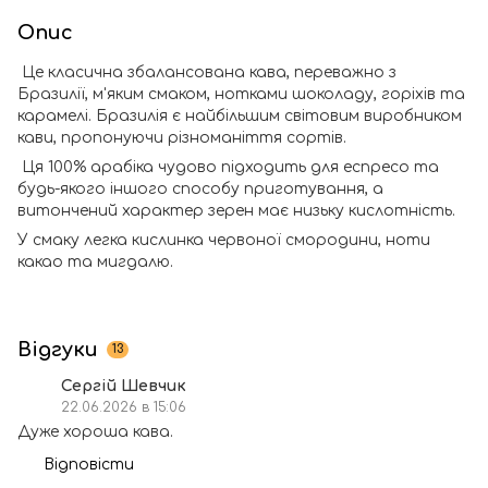
Опис
Це класична збалансована кава, переважно з
Бразилії, м'яким смаком, нотками шоколаду, горіхів та
карамелі. Бразилія є найбільшим світовим виробником
кави, пропонуючи різноманіття сортів.
Ця 100% арабіка чудово підходить для еспресо та
будь-якого іншого способу приготування, а
витончений характер зерен має низьку кислотність.
У смаку легка кислинка червоної смородини, ноти
какао та мигдалю.
Відгуки
13
Сергій Шевчик
22.06.2026 в 15:06
Дуже хороша кава.
Відповісти