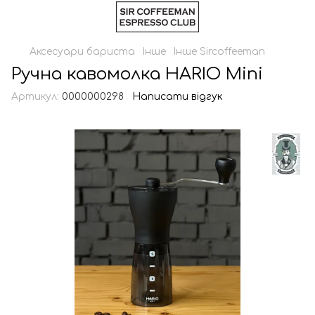
Аксесуари бариста
Інше
Інше Sircoffeeman
Ручна кавомолка HARIO Mini
Артикул:
0000000298
Написати відгук